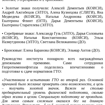
• Золотые знаки получили: Алексей Дементьев (КОИСИ),
Андрей Ажгибецов (ЭЛТО), Алена Кузнецова (СЛИГИ), Яна
Медведева (КОИСИ), Наталья Андронова (КОИСИ),
Екатерина Флинт (ОГП), Дарья Дементьева (КОИСИ),
Екатерина Старателева (ЭЛТО).
• Серебряные знаки: Александр Гузь (ЭЛТО), Дарья Соловьева
(КОИСИ), Наталья Константинова (КОИСИ), Эльза
Назмутдинова (ЭЛТО), Светлана Велижанина (ДО).
• Бронзовые: Елена Баранова (КОИСИ), Эльмар Аитов (ДО).
Руководство института поощрило всех награждённых
денежными премиями. Сами сотрудники
Гипротюменнефтегаза поделились впечатлениями о
подготовке к сдаче нормативов ГТО:
«Участвовала в испытаниях ГТО во второй раз. Основной
причиной было желание проверить свои возможности, а цель
– получить золотой значок. Важен не столько
предварительный уровень физической подготовки, сколько
образ жизни в целом. Специальную подготовку не проводила.
Для меня самым сложным оказался бег на длинную