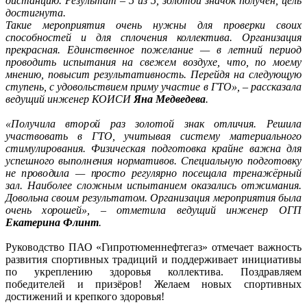
дистанцию. Результат – 5 из 5, золотой значок получен, цель
достигнута.
Такие мероприятия очень нужны для проверки своих
способностей и для сплочения коллектива. Организация
прекрасная. Единственное пожелание — в летний период
проводить испытания на свежем воздухе, что, по моему
мнению, повысит результативность. Перейдя на следующую
ступень, с удовольствием приму участие в ГТО», – рассказала
ведущий инженер КОИСИ
Яна Медведева
.
«Получила второй раз золотой знак отличия. Решила
участвовать в ГТО, учитывая систему материального
стимулирования. Физическая подготовка крайне важна для
успешного выполнения нормативов. Специальную подготовку
не проводила — просто регулярно посещала тренажёрный
зал. Наиболее сложным испытанием оказались отжимания.
Довольна своим результатом. Организация мероприятия была
очень хорошей», – отметила ведущий инженер ОГП
Екатерина Флинт
.
Руководство ПАО «Гипротюменнефтегаз» отмечает важность
развития спортивных традиций и поддерживает инициативы
по укреплению здоровья коллектива. Поздравляем
победителей и призёров! Желаем новых спортивных
достижений и крепкого здоровья!