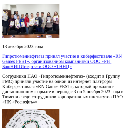
13 декабря 2023 года
Гипротюменнефтегаз принял участие в киберфестивале «RN
Games FEST», организованном компаниями ООО «РН-
БашНИПИнефть» и ООО «ТННЦ»
Сотрудники ПАО «Гипротюменнефтегаз» (входит в Группу
ГМС) приняли участие на одной из интернет-платформ
Киберфестиваля «RN Games FEST», который проходил в
дистанционном формате в период с 3 по 5 ноября 2023 года в
Тюмени среди сотрудников корпоративных институтов ПАО
«НК «Роснефть»».